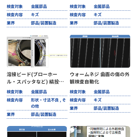
装置
検査対象
金属部品
検査対象
金属部品
検査内容
キズ
検査内容
キズ
業界
部品/装置製造
業界
部品/装置製造
溶接ビード(ブローホー
ウォームネジ 歯面の傷の外
ル・スパッタなど) 縞投影
観検査自動化
式3次元外観検査
検査対象
金属部品
検査対象
金属部品
検査内容
形状・寸法不良 , そ
検査内容
キズ
の他
業界
部品/装置製造
業界
部品/装置製造