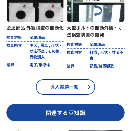
金属部品 外観検査の自動化
大型ボルトの自動外観・寸
法検査装置の開発
検査対象
金属部品
検査対象
金属部品
検査内容
キズ , 黒点 , 形状・
寸法不良 , その他 ,
検査内容
打痕 , 形状・寸法不
異物混入
良
業界
電子/半導体
業界
部品/装置製造
導入実績一覧
関連する豆知識