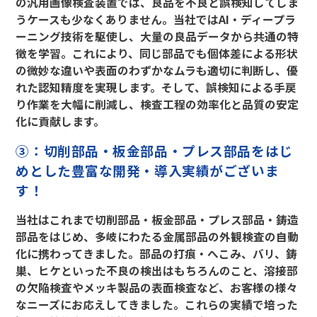
の汎用画像検査装置では、良品を不良と誤検知してしま
うケースも少なくありません。当社ではAI・ディープラ
ーニング技術を駆使し、大量の良品データから共通の特
徴を学習。これにより、同じ部品でも個体差による形状
の微妙な違いや表面のわずかなムラも適切に判断し、優
れた認知精度を実現します。そして、誤検知による手戻
り作業を大幅に削減し、検査工程の効率化と品質の安定
化に貢献します。
③：切削部品・板金部品・プレス部品をはじ
めとした豊富な開発・導入実績がございま
す！
当社はこれまで切削部品・板金部品・プレス部品・鋳造
部品をはじめ、多岐にわたる金属部品の外観検査の自動
化に携わってきました。部品の打痕・へこみ、バリ、鋳
巣、ヒケといった不良の検出はもちろんのこと、溶接部
の欠陥検査やメッキ製品の表面検査など、お客様の様々
なニーズにお応えしてきました。これらの実績で培った