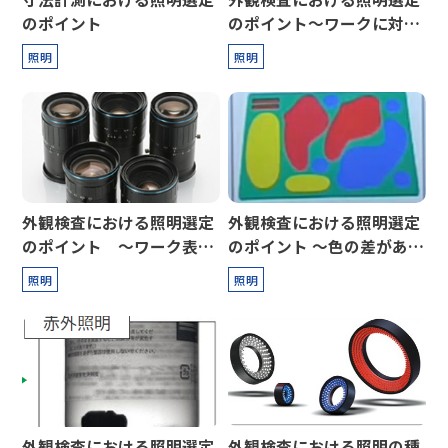
のポイント
のポイント～ワークに対し
て凹凸がある場合～
照明
照明
外観検査における照明選定
外観検査における照明選定
のポイント ～ワーク表面
のポイント ～色の差がある
に対して凹凸のない場合～
もの～
照明
照明
外観検査における照明選定
外観検査における照明の種