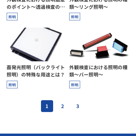
のポイント～透過検査の場
類～リング照明～
合～
照明
照明
面発光照明（バックライト
外観検査における照明の種
照明）の特殊な用途とは？
類～バー照明～
照明
照明
投
1
2
3
稿
の
ペ