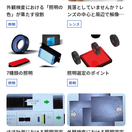
外観検査における「照明の
見落としていませんか？レ
色」が果たす役割
ンズの中心と周辺で解像力
はこんなに違う！
照明
レンズ
7種類の照明
照明選定のポイント
照明
照明
寸法計測における照明選定
外観検査における照明選定