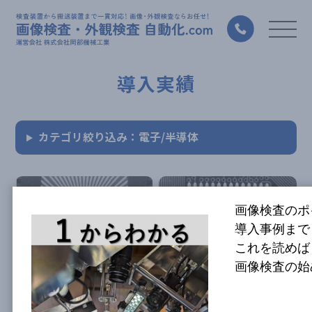
導入実績
カテゴリ絞り込み：電子/半導体
画像検査のポ
導入事例まで
これを読めば
半導体チップの画像検査
ICチップのリード計測
画像検査の始
検査対象
電子部品
検査対象
電子部品
検査内容
形状・寸法不良
検査内容
形状・寸法不良