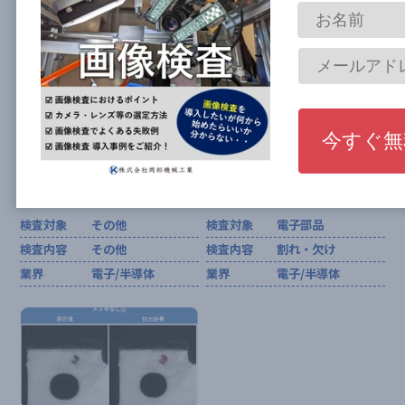
業界
電子/半導体
業界
電子/半導体
超高精度位置計測・位置決
フェライトコア部品 外観検
めの自動化
査の自動化
検査対象
その他
検査対象
電子部品
検査内容
その他
検査内容
割れ・欠け
業界
電子/半導体
業界
電子/半導体