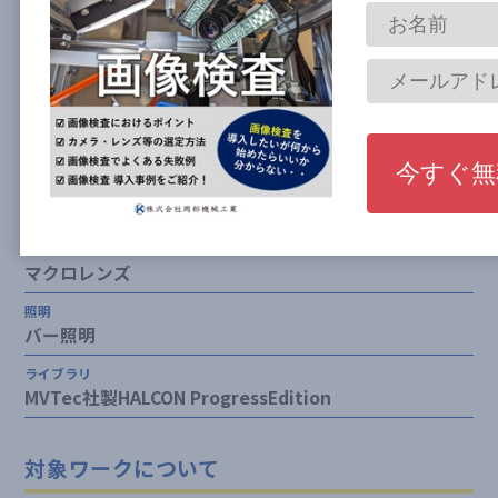
業界
半導体
カメラ
400万画素モノクロエリアスキャンカメラ
レンズ
マクロレンズ
照明
バー照明
ライブラリ
MVTec社製HALCON ProgressEdition
対象ワークについて