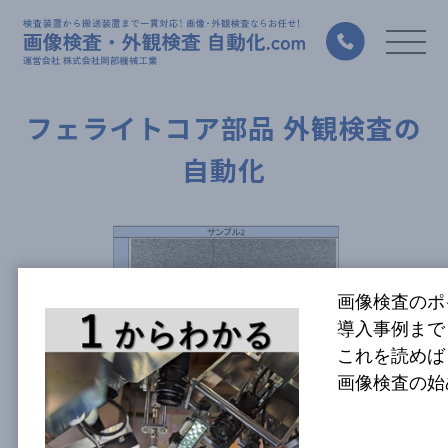
フェライトコア部品 外観検査の
自動化
画像検査のポ
導入事例まで
これを読めば
画像検査の始