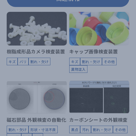
樹脂成形品カメラ検査装置
キャップ画像検査装置
キズ
バリ
割れ・欠け
キズ
割れ・欠け
その他
異物混入
磁石部品 外観検査の自動化
カーボンシートの外観検査
割れ・欠け
形状・寸法不良
黒点
汚れ
割れ・欠け
その他