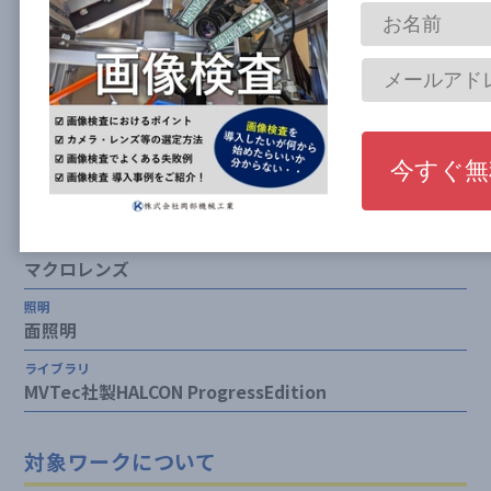
業界
食品
カメラ
400万画素モノクロエリアスキャンカメラ
レンズ
マクロレンズ
照明
面照明
ライブラリ
MVTec社製HALCON ProgressEdition
対象ワークについて