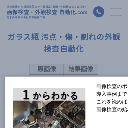
ガラス瓶 汚点・傷・割れの外観
検査自動化
画像検査のポ
導入事例まで
これを読めば
画像検査の始