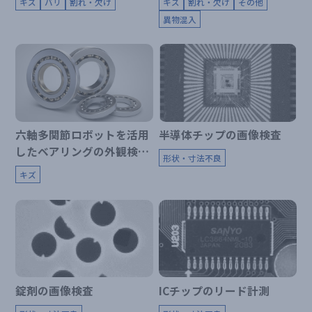
キズ
バリ
割れ・欠け
キズ
割れ・欠け
その他
異物混入
六軸多関節ロボットを活用
半導体チップの画像検査
したベアリングの外観検査
形状・寸法不良
装置
キズ
錠剤の画像検査
ICチップのリード計測