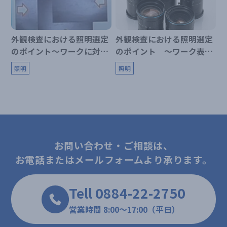
外観検査における照明選定
外観検査における照明選定
のポイント～ワークに対し
のポイント ～ワーク表面
て凹凸がある場合～
に対して凹凸のない場合～
照明
照明
お問い合わせ・ご相談は、
お電話またはメールフォームより承ります。
Tell 0884-22-2750
営業時間 8:00～17:00（平日）