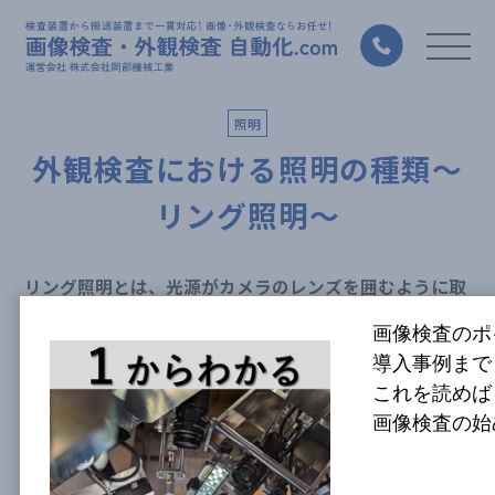
照明
外観検査における照明の種類～
リング照明～
リング照明とは、光源がカメラのレンズを囲むように取
り付けられたリング型の照明です。
画像検査のポ
外観検査におけるリング照明の特徴はカメラと同様の方
導入事例まで
向から照射することができる点です。
リング照明は主に下記3種類に分類することができま
これを読めば
す。
画像検査の始
＞＞画像検査(外観検査)における カメラ・照明・レン
ズ選定のポイント