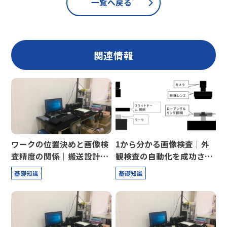
一覧へ戻る
関連情報
ワークの位置決めと画像検
1から分かる画像検査｜外
査精度の関係｜搬送設計の
観検査の自動化を成功させ
重要性
るために重要なこと
基礎知識
基礎知識