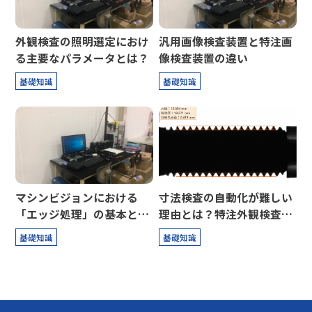
外観検査の照明選定におけ
汎用画像検査装置と特注画
る主要なパラメータとは？
像検査装置の違い
基礎知識
基礎知識
マシンビジョンにおける
寸法検査の自動化が難しい
「エッジ処理」の基本と勘
理由とは？特注外観検査シ
所
ステムで解決！
基礎知識
基礎知識