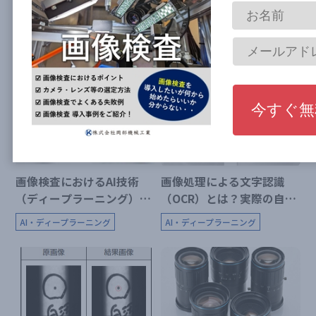
画像処理とAI検査の違いと
AIによる外観検査自動化の
は？
効果【実際の導入事例もご
紹介！】
AI・ディープラーニング
AI・ディープラーニング
画像検査におけるAI技術
画像処理による文字認識
（ディープラーニング）活
（OCR）とは？実際の自動
用の注意点
化事例をご紹介！
AI・ディープラーニング
AI・ディープラーニング