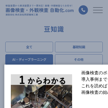
豆知識
全て
基礎知識
AI・ディープラーニング
その他
セミナー
画像検査のポ
導入事例まで
これを読めば
画像検査の始